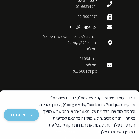
02-5000073
, 02-6633400
02-5000076
mqg@mqg.org.il
התנועה למען איכות השלטון בישראל
רח' יפו 208, קומה 9,
ירושלים
ת.ד. 36054
ירושלים,
מיקוד: 9136001
האתר עושה שימוש בקבצי Cookies, לרבות Cookies
פעילות משפטית
מאגר מידע
שיווקיים (כגון Google Ads, Facebook Pixel), לצורך מדידה
משפטי
פעילות כלכלית
ופרסום מותאם. בלחיצה על 'מאשר/ת' או בהמשך שימושך
הבנתי, סגירה
מאגר מידע כלכלי
פעילויות
באתר – הנך מסכים/ה לשימוש זה בהתאם ל
מדיניות
מונציפאלית
הודעות לעיתונות
הפרטיות
שלנו. ניתן לשנות את הגדרות הקוקיז בכל עת דרך
מדיניות וחקיקה
המדריך לחושף
דפדפן האינטרנט שלך.
השחיתות