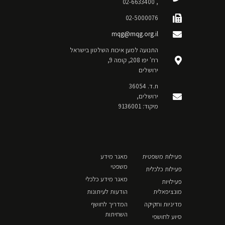
, 02-6633400
02-5000076
mqg@mqg.org.il
התנועה למען איכות השלטון בישראל
רח' יפו 208, קומה 9,
ירושלים
ת.ד. 36054
ירושלים,
מיקוד: 9136001
פעילות משפטית
מאגר מידע
משפטי
פעילות כלכלית
מאגר מידע כלכלי
פעילויות
מונציפאלית
הודעות לעיתונות
מדיניות וחקיקה
המדריך לחושף
השחיתות
סיוע לחושפי