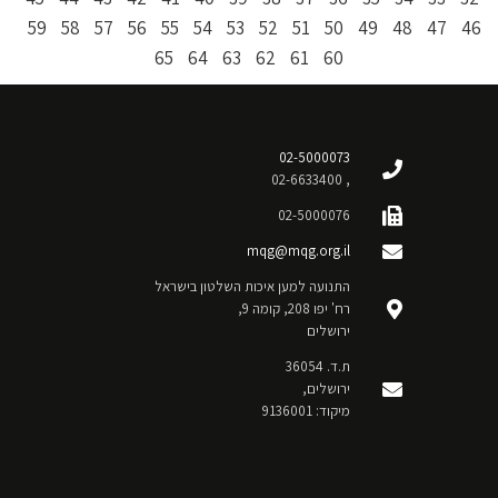
59
58
57
56
55
54
53
52
51
50
49
48
47
46
65
64
63
62
61
60
02-5000073
, 02-6633400
02-5000076
mqg@mqg.org.il
התנועה למען איכות השלטון בישראל
רח' יפו 208, קומה 9,
ירושלים
ת.ד. 36054
ירושלים,
מיקוד: 9136001