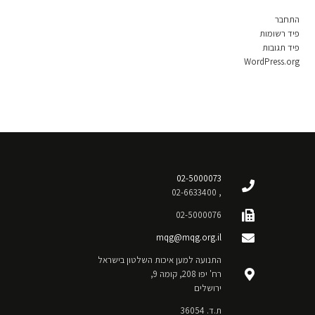
התחבר
פיד רשומות
פיד תגובות
WordPress.org
02-5000073
, 02-6633400
02-5000076
mqg@mqg.org.il
התנועה למען איכות השלטון בישראל
רח' יפו 208, קומה 9,
ירושלים
ת.ד. 36054