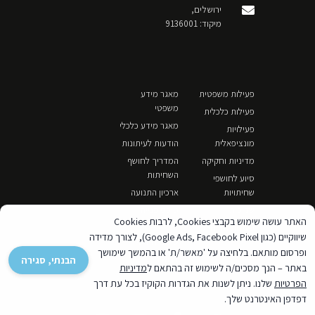
ירושלים,
מיקוד: 9136001
פעילות משפטית
מאגר מידע
משפטי
פעילות כלכלית
מאגר מידע כלכלי
פעילויות
מונציפאלית
הודעות לעיתונות
מדיניות וחקיקה
המדריך לחושף
השחיתות
סיוע לחושפי
שחיתויות
ארכיון התנועה
שקיפות
טופס פנייה
האתר עושה שימוש בקבצי Cookies, לרבות Cookies
למחלקת הציבור
פעילות אזרחית
שיווקיים (כגון Google Ads, Facebook Pixel), לצורך מדידה
סיכום חודשי
ופרסום מותאם. בלחיצה על 'מאשר/ת' או בהמשך שימושך
דרושים
הבנתי, סגירה
באתר – הנך מסכים/ה לשימוש זה בהתאם ל
מדיניות
הפרטיות
שלנו. ניתן לשנות את הגדרות הקוקיז בכל עת דרך
דפדפן האינטרנט שלך.