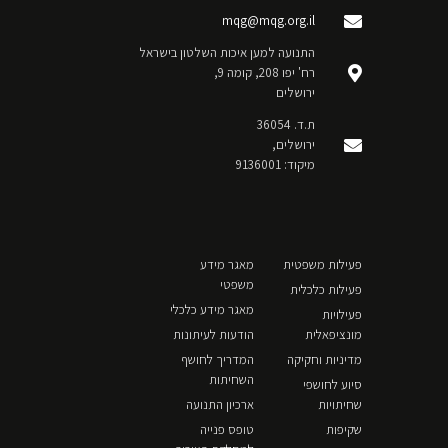
mqg@mqg.org.il
התנועה למען איכות השלטון בישראל
רח' יפו 208, קומה 9,
ירושלים
ת.ד. 36054
ירושלים,
מיקוד: 9136001
פעילות משפטית
מאגר מידע
משפטי
פעילות כלכלית
מאגר מידע כלכלי
פעילויות
מונציפאלית
הודעות לעיתונות
מדיניות וחקיקה
המדריך לחושף
השחיתות
סיוע לחושפי
שחיתויות
ארכיון התנועה
שקיפות
טופס פנייה