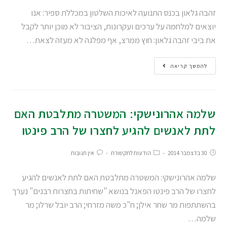
זהבה גלאון בכנס התנועה לאיכות השלטון במכללת ספיר: אנו
יוצאים למלחמה על ערכים ועקרונות, הציבור לא מוכן יותר לקבל
את ביבי זהבה גלאון: חוץ ממרצ, אף מפלגה לא מעזה לצאת…
להמשך קריאה
שלמה אהרונישקי: המשטרה מתלבטת האם
לתת לאנשים להגיע לחצרו של הרב פינטו
30 בדצמבר 2014
הודעות לתקשורת
אין תגובות
שלמה אהרונישקי: המשטרה מתלבטת האם לתת לאנשים להגיע
לחצרו של הרב פינטו הפאנל בנושא "שחיתות בחצרות רבנים" נערך
בהשתתפות מר שחר אילן; ח"כ משה מזרחי; הרב יובל שרלו; מר
שלמה…