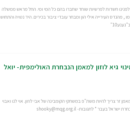
 לפנינו חשדות לפרשיות שוחד שחברו בהם כל המי ומי. החל מראש ממשלה
, מהנדס העירייה אילי הון ומבחר עובדי ציבור בכירים. היד נטויה והתחוש
ענע10"
ינוי גיא לוזון למאמן הנבחרת האולימפית- יואל
אמן זר צריך להיות משת"פ במשחקי הקומבינה של אבי לוזון. אוי לנו ואבוי
בחרת ישראל בעבר * לתגובות-
shooky@mqg.org.il