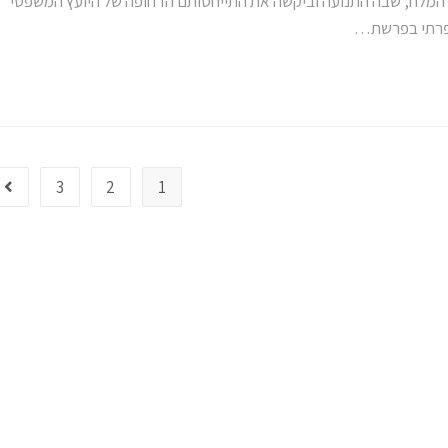
המלח, שבה התנועה וביקשה את התייחסותם הדחופה של היועץ המשפטי
אפרתי בפרשת…
3
2
1