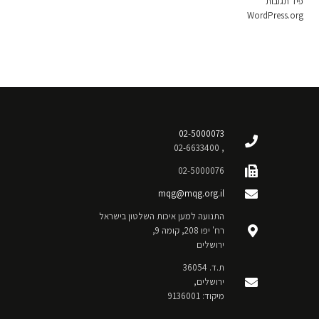
פיד תגובות
WordPress.org
02-5000073
, 02-6633400
02-5000076
mqg@mqg.org.il
התנועה למען איכות השלטון בישראל
רח' יפו 208, קומה 9,
ירושלים
ת.ד. 36054
ירושלים,
מיקוד: 9136001