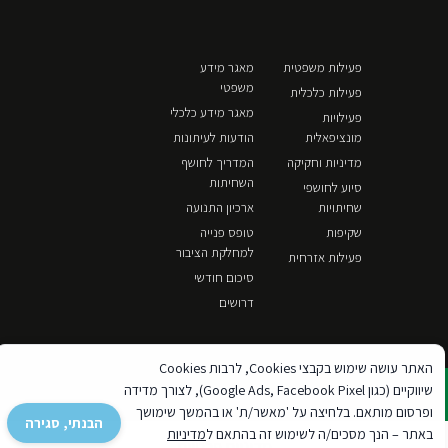
פעילות משפטית
מאגר מידע
משפטי
פעילות כלכלית
מאגר מידע כלכלי
פעילויות
מונציפאלית
הודעות לעיתונות
מדיניות וחקיקה
המדריך לחושף
השחיתות
סיוע לחושפי
שחיתויות
ארכיון התנועה
שקיפות
טופס פנייה
למחלקת הציבור
פעילות אזרחית
סיכום חודשי
דרושים
האתר עושה שימוש בקבצי Cookies, לרבות Cookies
שיווקיים (כגון Google Ads, Facebook Pixel), לצורך מדידה
ופרסום מותאם. בלחיצה על 'מאשר/ת' או בהמשך שימושך
הבנתי, סגירה
באתר – הנך מסכים/ה לשימוש זה בהתאם ל
מדיניות
מדיניות פרטיות