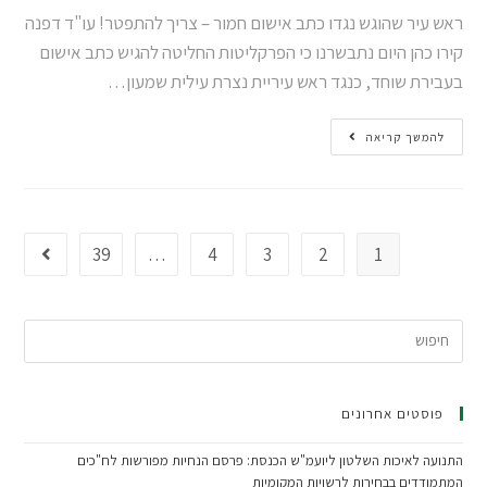
ראש עיר שהוגש נגדו כתב אישום חמור – צריך להתפטר! עו"ד דפנה
קירו כהן היום נתבשרנו כי הפרקליטות החליטה להגיש כתב אישום
בעבירת שוחד, כנגד ראש עיריית נצרת עילית שמעון…
להמשך קריאה
39
…
4
3
2
1
פוסטים אחרונים
התנועה לאיכות השלטון ליועמ"ש הכנסת: פרסם הנחיות מפורשות לח"כים
המתמודדים בבחירות לרשויות המקומיות