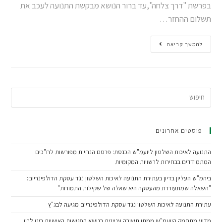
בפרשת "דרך צלחה",עד ברור הנושא מבקשת התנועה לעכב את
תשלום ההחזר…
להמשך קריאה
פוסטים אחרונים
התנועה לאיכות השלטון ליועמ"ש הכנסת: פרסם הנחיות מפורשות לח"כים
המתמודדים בבחירות לרשויות המקומיות
ביהמ"ש העליון בדיון בעתירת התנועה לאיכות השלטון נגד עסקת הדולפינריום:
"השאלה שמתעוררת מהעסקה היא שאלה של שקילות התמורות"
עתירת התנועה לאיכות השלטון נגד עסקת הדולפינריום מגיעה לבג"ץ
מדוע מתחמק היועמ"ש ממתן תשובה עניינית בנושא הפגישות האישיות בינו לבין