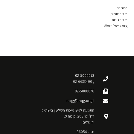
התחבר
פיד רשומות
פיד תגובות
WordPress.org
02-5000073
, 02-6633400
02-5000076
mqg@mqg.org.il
התנועה למען איכות השלטון בישראל
רח' יפו 208, קומה 9,
ירושלים
ת.ד. 36054