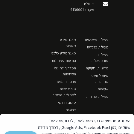
ירושלים,
מיקוד: 9136001
פעילות משפטית
מאגר מידע
משפטי
פעילות כלכלית
מאגר מידע כלכלי
פעילויות
מונציפאלית
הודעות לעיתונות
מדיניות וחקיקה
המדריך לחושף
השחיתות
סיוע לחושפי
שחיתויות
ארכיון התנועה
שקיפות
טופס פנייה
למחלקת הציבור
פעילות אזרחית
סיכום חודשי
דרושים
האתר עושה שימוש בקבצי Cookies, לרבות Cookies
שיווקיים (כגון Google Ads, Facebook Pixel), לצורך מדידה