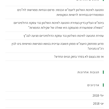
התנועה לאיכות השלטון ליועמ"ש הכנסת: פרסם הנחיות מפורשות לח"כים
המתמודדים בבחירות לרשויות המקומיות
ביהמ"ש העליון בדיון בעתירת התנועה לאיכות השלטון נגד עסקת הדולפינריום:
"השאלה שמתעוררת מהעסקה היא שאלה של שקילות התמורות"
עתירת התנועה לאיכות השלטון נגד עסקת הדולפינריום מגיעה לבג"ץ
מדוע מתחמק היועמ"ש ממתן תשובה עניינית בנושא הפגישות האישיות בינו לבין
רה"מ נתניהו?
אז מה בעצם לא בסדר בחוק הגיוס החדש?
תגובות אחרונות
ארכיונים
יולי 2018
יוני 2018