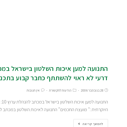
דרעי לא ראוי להשתתף כחבר קבוע בתכני
28 בנובמבר 2006
הודעות לתקשורת
אין תגובות
הת
היוקרתית :" מועצת החכמים" התנועה לאיכות השלטון במכתב למנכ
להמשך קריאה