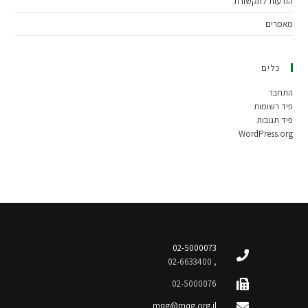
הודעות לתקשורת
מאמרים
כלים
התחבר
פיד רשומות
פיד תגובות
WordPress.org
02-5000073
, 02-6633400
02-5000076
mqg@mqg.org.il