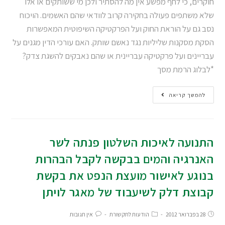
חוקרים, כי לחף מפשע אין מה להסתיר ולכן מי ששותקים או אלו
שלא משתפים פעולה בחקירה קרוב לוודאי שהם האשמים. הויכוח
נסב גם על הוראת החוק ועל הפרקטיקה השיפוטית המאפשרות
הסקת מסקנות שליליות נגד נאשם שותק. האם עורכי הדין מגנים על
עבריינים ועל פרקטיקה עבריינית או שהם נאבקים להשגת צדק?
*לבלוג הרמת מסך
להמשך קריאה
התנועה לאיכות השלטון פנתה לשר
האנרגיה והמים בבקשה לקבל הבהרות
בנוגע לאישור מועצת הנפט את בקשת
קבוצת דלק לשיעבוד של מאגר לויתן
28 בפברואר 2012
הודעות לתקשורת
אין תגובות