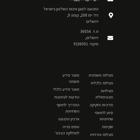
התנועה למען איכות השלטון בישראל
רח' יפו 208, קומה 9,
ירושלים
ת.ד. 36054
ירושלים,
מיקוד: 9136001
פעילות משפטית
מאגר מידע
משפטי
פעילות כלכלית
מאגר מידע כלכלי
פעילויות
מונציפאלית
הודעות לעיתונות
מדיניות וחקיקה
המדריך לחושף
השחיתות
סיוע לחושפי
שחיתויות
ארכיון התנועה
שקיפות
טופס פנייה
למחלקת הציבור
פעילות אזרחית