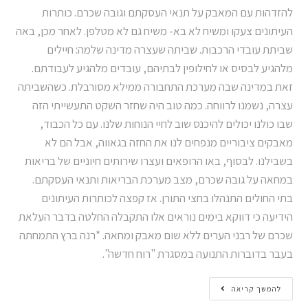
להזדהות עם המאבק על תנאי העסקתם וגובה שכרם. כותרות
העיתונים צעקו ומשיח לא בא- משיח גם לא מטלפן. לאחר מכן, באה
שביתת עובדי הרכבות. שביתה שעצרה מדינה שלמה: חיילים
מלהגיע לבסיס או לחילופין לבתיהם, עובדים מלהגיע לעבודתם.
זאת במדינה שבה מערכת התחבורה ממילא מסורבלת. כשהשביתה
עצרה, נשמנו לרווחה. כמה טוב היה שחזר השקט התעשייתי הזה
שבו כולנו יכולים להיכנס שוב לחיי הנוחות שלנו. עם כל הכבוד,
מאבקים ציבוריים מנפחים לנו את החזה בגאווה, אבל הם לא
בשבילנו. לבסוף, באו הרופאים ועצרו שירותים חיוניים של בריאות
במחאה על גובה שכרם, מצב מערכת הבריאות ותנאי העסקתם.
בתי החולים התנהלו בחצי התורן. אז קפצה לכותרות העיתונים
הידיעה כי דווקא בימים נוראים אלו התקבלה החלטה בדבר העלאת
שכרם של רבני הערים ללא שום מאבק ומחאה. *רנה ברץ התמחתה
בעבר בדוברות התנועה במסגרת "רוח חדשה".
להמשך קריאה