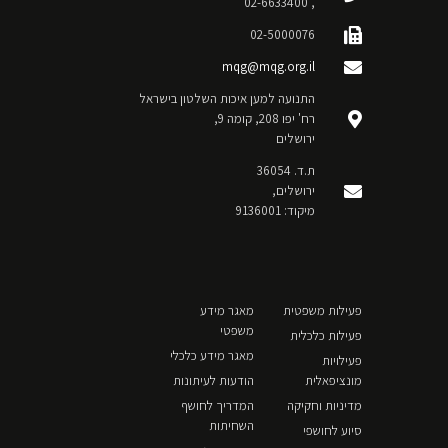
, 02-6633400
02-5000076
mqg@mqg.org.il
התנועה למען איכות השלטון בישראל
רח' יפו 208, קומה 9,
ירושלים
ת.ד. 36054
ירושלים,
מיקוד: 9136001
פעילות משפטית
מאגר מידע
משפטי
פעילות כלכלית
מאגר מידע כלכלי
פעילויות
מונציפאלית
הודעות לעיתונות
מדיניות וחקיקה
המדריך לחושף
השחיתות
סיוע לחושפי