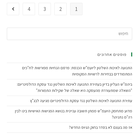
4
3
2
1
פוסטים אחרונים
התנועה לאיכות השלטון ליועמ"ש הכנסת: פרסם הנחיות מפורשות לח"כים
המתמודדים בבחירות לרשויות המקומיות
ביהמ"ש העליון בדיון בעתירת התנועה לאיכות השלטון נגד עסקת הדולפינריום:
"השאלה שמתעוררת מהעסקה היא שאלה של שקילות התמורות"
עתירת התנועה לאיכות השלטון נגד עסקת הדולפינריום מגיעה לבג"ץ
מדוע מתחמק היועמ"ש ממתן תשובה עניינית בנושא הפגישות האישיות בינו לבין
רה"מ נתניהו?
אז מה בעצם לא בסדר בחוק הגיוס החדש?