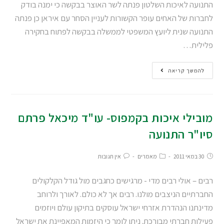
התנועה לאיכות השלטון פנתה לשר האוצר בבקשה כי ימנה בודק
לחברות של האחים עופר הקשורות לעניין הסחר עם איראן כן פנתה
התנועה שנית ליועץ המשפטי לממשלה בבקשה לפתוח בחקירה
פלילית…
להמשך קריאה
מובילי איכות בקמפוס- עו"ד מיכאל פרתם
סיו"ר התנועה
30 במאי 2011
מאמרים
אין תגובות
רבים – אולי רבים מדי - מרגישים כחגבים מול גודל הקלקולים
החברתיים הניצבים מולנו. רבים אך לא כולם. לאורך ולרוחב
מדינתנו הנהדרת אזרחי ישראל עוסקים בתיקון עולם ויוזמים
פעילות חברתי מבורכת. ניתן לומר כי היזמות המאפיינת את ישראל