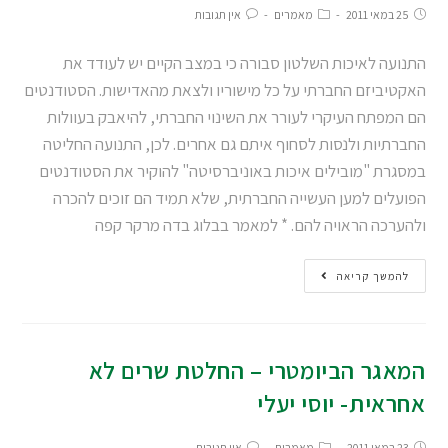
25 במאי 2011
מאמרים
אין תגובות
התנועה לאיכות השלטון סבורה כי במצב הקיים יש לעודד את
האקטיביזם החברתי על כל מישוריו ולצאת מהאדישות. הסטודנטים
הם המפתח העיקרי לעורר את השינוי החברתי, להיאבק בעוולות
החברתיות ולנסות לסחוף איתם גם אחרים. לכן, התנועה החליטה
במסגרת "מובילים איכות באוניברסיטה" להוקיר את הסטודנטים
הפועלים למען העשייה החברתית, שלא תמיד הם זוכים להכרה
ולהערכה הראויה להם. * למאמר בבלוג בדה מרקר קפה
להמשך קריאה
המאגר הביומטרי – החלטת שרים לא
אחראית- יוסי יעלי
23 במאי 2011
מאמרים
אין תגובות