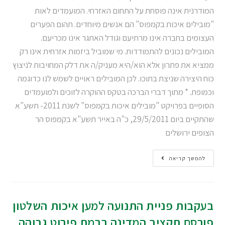
המודרנית אינה פוסחת על התחום האזרחי. המועמדים לאות
"מובילים איכות בקמפוס" הם אנשים מיוחדים. תהום הפערים
העצומים בחברה אינו מרתיעם וגודל האתגר אינו מכריעם.
המובילים נכונים להתמודדות. מי שמוביל ביזמות אזרחית אינו רק
ממציא את פתרון אלא הוא/היא מעניק/ה את דלק המחויבות לניצוץ
כוח היצירה שניצת בתוכו. לכן המובילים ראויים לשמש לנו כדוגמה
וכמופת. * מתוך דברי הברכה בטקס ההוקרה לזוכים ולמועמדים
הסופיים בפרויקט "מובילים איכות בקמפוס" לשנת 2011- תשע"א
שהתקיים ביום 29/5/2011, כ"ה באייר תשע"א בקמפוס הר
הצופים ירושלים
להמשך קריאה
בעקבות פניית התנועה למען איכות השלטון
פורסם תקציב המדינה ברמת פירוט גבוהה