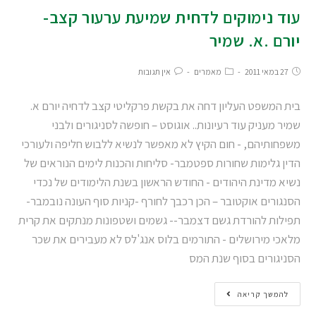
עוד נימוקים לדחית שמיעת ערעור קצב-
יורם .א. שמיר
27 במאי 2011
מאמרים
אין תגובות
בית המשפט העליון דחה את בקשת פרקליטי קצב לדחיה יורם א.
שמיר מעניק עוד רעיונות.. אוגוסט – חופשה לסניגורים ולבני
משפחותיהם, - חום הקיץ לא מאפשר לנשיא ללבוש חליפה ולעורכי
הדין גלימות שחורות ספטמבר- סליחות והכנות לימים הנוראים של
נשיא מדינת היהודים - החודש הראשון בשנת הלימודים של נכדי
הסנגורים אוקטובר – הכן רכבך לחורף -קניות סוף העונה נובמבר-
תפילות להורדת גשם דצמבר-- גשמים ושטפונות מנתקים את קרית
מלאכי מירושלים - התורמים בלוס אנג'לס לא מעבירים את שכר
הסניגורים בסוף שנת המס
להמשך קריאה