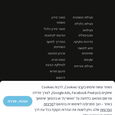
פעילות משפטית
מאגר מידע
משפטי
פעילות כלכלית
מאגר מידע כלכלי
פעילויות
מונציפאלית
הודעות לעיתונות
מדיניות וחקיקה
המדריך לחושף
השחיתות
סיוע לחושפי
שחיתויות
ארכיון התנועה
שקיפות
טופס פנייה
למחלקת הציבור
פעילות אזרחית
סיכום חודשי
דרושים
האתר עושה שימוש בקבצי Cookies, לרבות Cookies
שיווקיים (כגון Google Ads, Facebook Pixel), לצורך מדידה
ופרסום מותאם. בלחיצה על 'מאשר/ת' או בהמשך שימושך
הבנתי, סגירה
באתר – הנך מסכים/ה לשימוש זה בהתאם ל
מדיניות
הפרטיות
שלנו. ניתן לשנות את הגדרות הקוקיז בכל עת דרך
מדיניות פרטיות