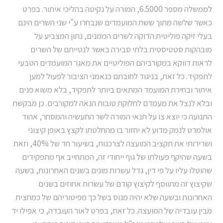
לממשלה מספר 6.5000, המורה על נקיטה בהליכי איתור. בפרט
כאשר שלשה מתוך ששת המועמדים שנבחרו ע"י שני השרים הינם
בעלי זיקה פוליטית הדוקה לשרים הממנים, נתון המצביע על
מובהקות סטטיסטית בלתי סבירה באשר לנטייתם של השרים
לראות דווקא במקורביהם הפוליטיים את מאגר המועמדים הטבעי
לתפקיד. כל זאת, בניגוד לחובתם כנאמני הציבור לפעול למען
איתור ובחירת המועמד המתאים ביותר לתפקיד, בלא משוא פנים
ובלא לנצל את מעמדם לחלוקת טובות הנאה למקורבים. כן מבקשת
התנועה כי יוצא צו על תנאי המורה לשר התעשיה והמסחר, אהוד
אולמרט לנמק מדוע לא יחזור בו מהחלטתו לקצץ באופן קיצוני
ושרירותי את תקציב המועצה לצרכנות, בשיעור חד של 40%, וזאת
בשעה שהיקף פעולתו של גוף ייחודי זה, המתחייב אף מתפקידים
שהוטלו עליו על פי דין, גדל עשרות מונים בשנים האחרונות, בשעה
שקיצוץ זה מתווסף לקיצוץ קודם של עשרות אחוזים בשנים
האחרונות ובשעה שלא יהיה מנוס בשל כך מפיטוריהם של כמחצית
מבין עובדיה של המועצה. כל זאת, בפרט לאור העובדה, כי אפילו יד