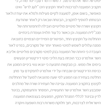
ימינו של השר אולמרט מנכ"ל משרדו מר רענן דינור מודה, כי
תקציב המועצה לצרכנות לאחר הקיצוץ הינו "לעג לרש" ואינו
מאפשר, בשום אופן, למועצה לקיים פעילות ולמלא את יעודה ולאור
הבטחתו להוסיף לתקציב, הבטחה שבאה רק לאחר שהודעת
הקיצוץ ושורה של מינויים פוליטיים הובילה להתפטרותה של
מנכ"לית המועצה. וכן כאשר כל עוד תלויה ועומדת בינתיים
ההחלטה על הקיצוץ החד, הפיטורים המיידיים הצפויים כתוצאה
ממנה עלולים לשמש למינוי מאוחר יותר של מקורבים, בפרט לאור
העובדה כי היותה של המועצה בנק למינוי מקורבים פוליטיים אליבא
השר אולמרט כבר הוכחה בעת הליכי מינוי דירקטוריון הנעשים
בימים אלו ממש . כן מבקשת התנועה כי יוצאו צווי ביניים המונע את
כניסת הדירקטורים שנבחרו על ידי אולמרט לתפקידם עד מתן
החלטה בעתירה וצו המונע לפי שעה מהוצאה לפועל של ההחלטה
לקיצוץ בתקציב המועצה. עניינה של העתירה שורה של מהלכים
שמבצע השר אולמרט שר התעשייה, המסחר והתעסוקה, בניגוד
לדין ובניגוד לכללי המנהל התקין, הפוגעים בעצמאות המועצה
הישראלית לצרכנות, תוך חלוקת משרות רבות השפעה ויוקרה