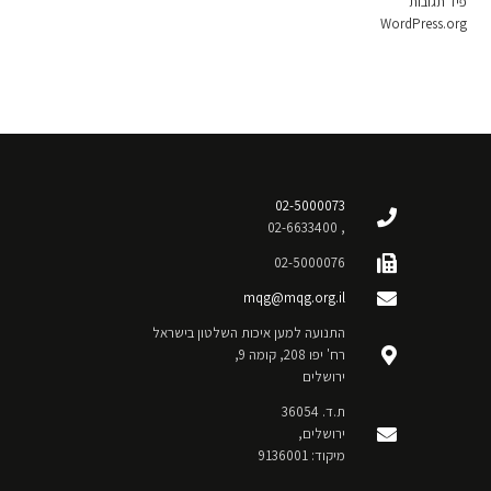
פיד תגובות
WordPress.org
02-5000073
, 02-6633400
02-5000076
mqg@mqg.org.il
התנועה למען איכות השלטון בישראל
רח' יפו 208, קומה 9,
ירושלים
ת.ד. 36054
ירושלים,
מיקוד: 9136001