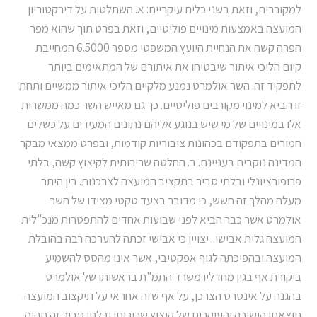
למקורבים, וזאת בשני כלים עיקריים: א. השתלטות על דירקטוריון
המועצה באמצעות מינויים פוליטיים, וזאת בפרט תוך שהוא מפר
הפרה קשה את הנחיית היועץ המשפטי מספר 6.5000 המחייבת
קיום הליכי איתור שיבטיחו את איתורם של המתאימים ביותר
לתפקיד זה. השר אולמרט נמנע מלקיים הליכי איתור ממשיים ותחת
זו הביא למינוי מקורבים פוליטיים. כך גם מאייש השר כמה ממשרות
אלו במינויים של מי שיש בנוגע אליהם נתונים המעידים על כשלים
חמורים בתפקודם בכהונות ציבוריות קודמות, ובפרט ממצאי מבקר
המדינה נוקבים בעניינם. ב. החלטה שרירותית לקיצוץ קשה, בלתי
פרופורציונלי ובלתי סביר בתקציב המועצה לצרכנות. בין היתר
מעלה מהלך זה חשש, כי מדובר בצעד טקטי מצידו של השר
אולמרט אשר כבר הביא לפני שבועות אחדים להתפטרות מנכ"לית
המועצה גלית אבישי . יצויין כי אבישי זכתה להערכה רבה בהובלת
המועצה ובהפיכתה לגוף אפקטיבי, אשר אינו מהסס להשמיע
ביקורת אף בגין מחדליו משרד התמ"ת בראשותו של אולמרט
בהגנה על אינטרס הצרכן, על אף שזה אחראי על תיקצוב המועצה.
תוצאתו הישירה והעיקרית של קיצוץ שרירותי ובלתי סביר זה תהיה