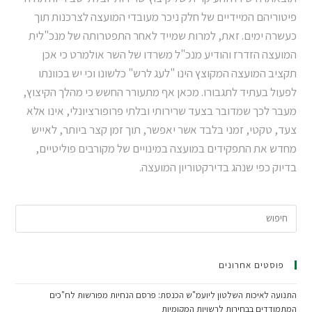
פיטוריהם המיידיים של חלק ניכר מעובדי המועצה לצרכנות תוך
כעשרה ימים. זאת, למרות שמייד לאחר התפטרותה של מנכ"לית
המועצה הזדרז והודיע מנכ"ל משרדו של השר אולמרט כי אכן
תקציב המועצה המקוצץ הינו "לעג לרש" כלשונו וכי יש בכוונתו
לפעול בעתיד לתגבורו. מכאן אף מתעורר החשש כי מהלך הקיצוץ,
מעבר לכך שמדובר בצעד שרירותי ובלתי פרופורציונלי, אינו אלא
צעד, טקטי, זמני בלבד אשר יאפשר, תוך זמן קצר ביותר, לאייש
מחדש את התפקידים במועצה במינויים של מקורבים פוליטיים,
בדיוק כפי שנהג בדירקטוריון המועצה.
פוסטים אחרונים
התנועה לאיכות השלטון ליועמ"ש הכנסת: פרסם הנחיות מפורשות לח"כים
המתמודדים בבחירות לרשויות המקומיות