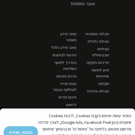
מיקוד: 9136001
פעילות משפטית
מאגר מידע
משפטי
פעילות כלכלית
מאגר מידע כלכלי
פעילויות
מונציפאלית
הודעות לעיתונות
מדיניות וחקיקה
המדריך לחושף
השחיתות
סיוע לחושפי
שחיתויות
ארכיון התנועה
שקיפות
טופס פנייה
למחלקת הציבור
פעילות אזרחית
סיכום חודשי
דרושים
האתר עושה שימוש בקבצי Cookies, לרבות Cookies
שיווקיים (כגון Google Ads, Facebook Pixel), לצורך מדידה
ופרסום מותאם. בלחיצה על 'מאשר/ת' או בהמשך שימושך
הבנתי, סגירה