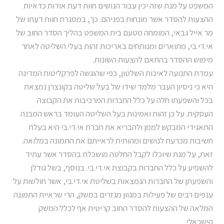
המשפט על מנת שזה יכין עבור הנושים חוות דעת אודות כדאיות
ההצעות להסדר אשר מונחות בפניהם. כך, במסגרת חוות דעתו של
מר אייל גבאי, המומחה מטעם בית המשפט בהליך הסדר החוב של
אי.די.בי, מתוארים ומנותחים באריכות זהות בעלי השליטה לאחר
מימוש ההסדר בהתאם להצעות השונות.
עמדת התנועה לאיכות השלטון, כפי שהוגשה לפרקליטות המדינה
היא כי ניסיון העבר מלמד שידו של בעל שליטה בקונצרן נמצאת
בכל והשפעתו חלה על כלל החברות המרכיבות את הקבוצה
העסקית. על כן זהות ואמינות בעל השליטה העומד בראש המבנה
התאגידי המבקש לממן ולהבריא את חברת אי.די.בי היא בעלת
חשיבות מכרעת לנושים ומהותית לראייתם את התמונה במלואה.
זאת, על מנת שיוכלו לקבל החלטה מושכלת בהסדר אשר עתיד
להשפיע על כלל החברות בקבוצת אי.די.בי. בנוסף, בשל גודלן
והשפעתן של החברות הנמצאות בשליטת אי.די.בי, אשר חולשות על
ענפים רבים של פעילות במגוון מגזרים במשק, הרי שראיית התמונה
המלאה של ההצעות להסדר החוב קריטית אף לכלל המשק
הישראלי.