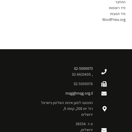
התחבר
פיד רשומות
פיד תגובות
WordPress.org
02-5000073
, 02-6633400
02-5000076
mqg@mqg.org.il
התנועה למען איכות השלטון בישראל
רח' יפו 208, קומה 9,
ירושלים
ת.ד. 36054
ירושלים,