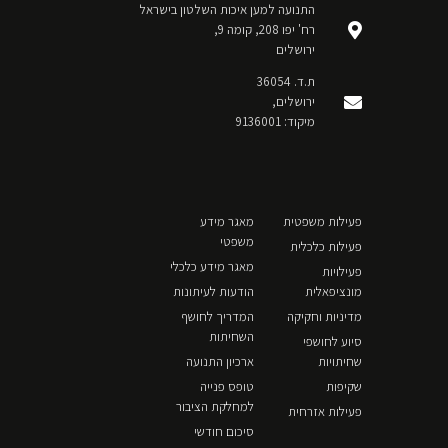
התנועה למען איכות השלטון בישראל
רח' יפו 208, קומה 9,
ירושלים
ת.ד. 36054
ירושלים,
מיקוד: 9136001
פעילות משפטית
מאגר מידע
משפטי
פעילות כלכלית
מאגר מידע כלכלי
פעילויות
מונציפאלית
הודעות לעיתונות
מדיניות וחקיקה
המדריך לחושף
השחיתות
סיוע לחושפי
שחיתויות
ארכיון התנועה
שקיפות
טופס פנייה
למחלקת הציבור
פעילות אזרחית
סיכום חודשי