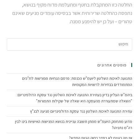
החלטה כזו המתקבלת בחטף ומתעלמת מדוח מקיף בנושא,
נתפסת כהחלטה שרירותית אשר בבסיסה עומדים מניעים שאינם
טהורים – ועל כן יש להימנע ממנה.
פוסטים אחרונים
התנועה לאיכות השלטון ליועמ"ש הכנסת: פרסם הנחיות מפורשות לח"כים
המתמודדים בבחירות לרשויות המקומיות
ביהמ"ש העליון בדיון בעתירת התנועה לאיכות השלטון נגד עסקת הדולפינריום:
"השאלה שמתעוררת מהעסקה היא שאלה של שקילות התמורות"
עתירת התנועה לאיכות השלטון נגד עסקת הדולפינריום מגיעה לבג"ץ
מדוע מתחמק היועמ"ש ממתן תשובה עניינית בנושא הפגישות האישיות בינו לבין
רה"מ נתניהו?
אז מה בעצם לא בסדר בחוק הגיוס החדש?