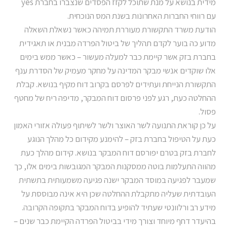
מידית בנושא על מנת שתוכל לקזז הפסדים שנצברו בחברת yes
עם רווחי החברות האחרונות בשנת המס הנוכחית.
הודעת משרד התקשורת מעוררת תמיהה כאשר נשאלת השאלה
מדוע כה בוער לקדם תהליך של ביטול הפרדה מבנית או תאגידית
בחברת בזק אשר קיימת כבר למעלה מעשור – כאשר ממש בימים
אלו שוקדים אנשי מבקר המדינה על מחקר מעמיק של הסדרת ענף
התקשורת הנייחת ועתידים לפרסם בקרוב דוח מקיף בנושא. קבלת
ההחלטה כעת, רגע לפני פרסום דוח המבקר, מדיפה ריח של מחטף
פסול.
על כן קוראת התנועה לשר האוצר ולשר לשיתוף פעולה אזורי האמון
כעת על הטיפול בחברת בזק – להימנע מקידום כל מהלך הנוגע
לחברת בזק בטרם יפורסם דוח המבקר בנושא. קידום מהלך כעת
מהווה התעלמות בוטה ממסקנות המבקר המגובשות בימים אלו, כך
שמעבר לפגיעה במוסד המבקר ישנה פגיעה משמעותית בתשתית
העובדתית שעליה מתקבלת ההחלטה שכן היא אינה מבוססת על
מידע רב ורלוונטי שעתיד להופיע בדוח המבקר בתקופה הקרובה.
בהיעדר דחף מיוחד וצורך מידי בביטול הפרדה הקיימת כבר שנים –