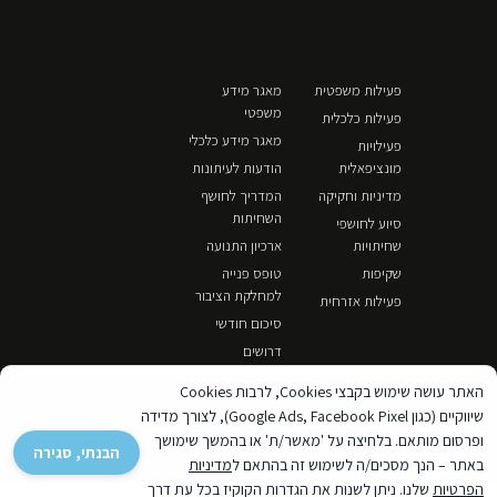
פעילות משפטית
מאגר מידע
משפטי
פעילות כלכלית
מאגר מידע כלכלי
פעילויות
מונציפאלית
הודעות לעיתונות
מדיניות וחקיקה
המדריך לחושף
השחיתות
סיוע לחושפי
שחיתויות
ארכיון התנועה
שקיפות
טופס פנייה
למחלקת הציבור
פעילות אזרחית
סיכום חודשי
דרושים
האתר עושה שימוש בקבצי Cookies, לרבות Cookies
שיווקיים (כגון Google Ads, Facebook Pixel), לצורך מדידה
ופרסום מותאם. בלחיצה על 'מאשר/ת' או בהמשך שימושך
הבנתי, סגירה
באתר – הנך מסכים/ה לשימוש זה בהתאם ל
מדיניות
הפרטיות
שלנו. ניתן לשנות את הגדרות הקוקיז בכל עת דרך