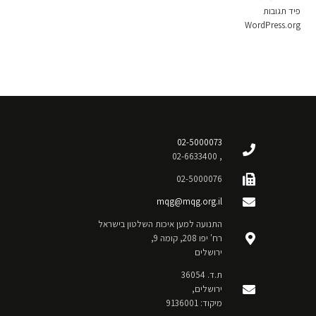
פיד תגובות
WordPress.org
02-5000073
, 02-6633400
02-5000076
mqg@mqg.org.il
התנועה למען איכות השלטון בישראל
רח' יפו 208, קומה 9,
ירושלים
ת.ד. 36054
ירושלים,
מיקוד: 9136001